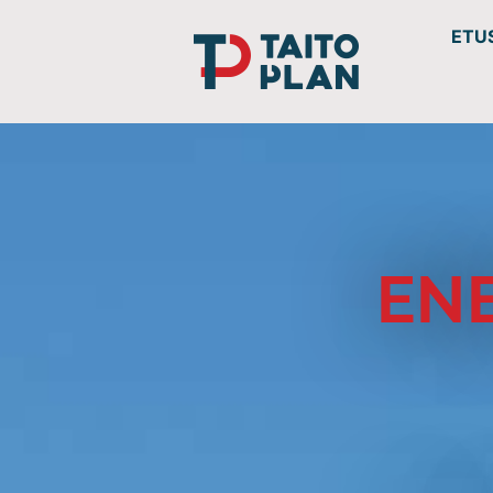
ETU
EN