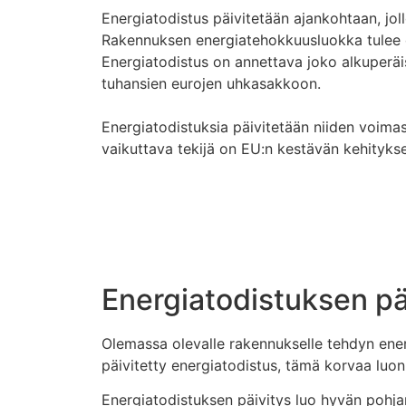
Energiatodistus päivitetään ajankohtaan, jol
Rakennuksen energiatehokkuusluokka tulee ol
Energiatodistus on annettava joko alkuperäis
tuhansien eurojen uhkasakkoon.
Energiatodistuksia päivitetään niiden voima
vaikuttava tekijä on EU:n kestävän kehityks
Energiatodistuksen p
Olemassa olevalle rakennukselle tehdyn ener
päivitetty energiatodistus, tämä korvaa luon
Energiatodistuksen päivitys luo hyvän pohja