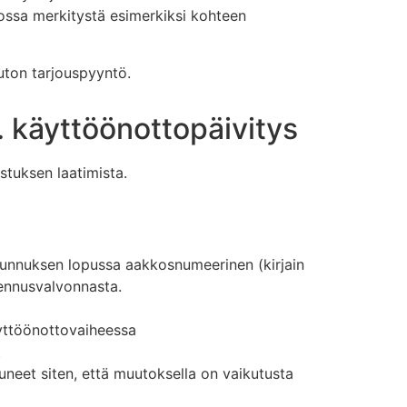
kossa merkitystä esimerkiksi kohteen
uton tarjouspyyntö.
 käyttöönottopäivitys
tuksen laatimista.
 Tunnuksen lopussa aakkosnumeerinen (kirjain
kennusvalvonnasta.
äyttöönottovaiheessa
t
uneet siten, että muutoksella on vaikutusta