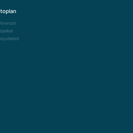
itoplan
ferenssit
öpaikat
teystiedot