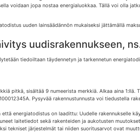
ella voidaan jopa nostaa energialuokkaa. Tällä voi olla jat
atodistus uuden lainsäädännön mukaiseksi jättämällä maks
ivitys uudisrakennukseen, ns.
tetään tiedoiltaan täydennetyn ja tarkennetun energiatodis
iä pitkä, sisältää 9 numeerista merkkiä. Alkaa aina 1:llä.
. 100012345A. Pysyvää rakennustunnusta voi tiedustella ra
 että energiatodistus on laadittu: Uudelle rakennukselle k
uneet laitetiedot sekä rakenteiden ja aukotusten muutokse
si tekniset järjestelmät tai niiden suoritusarvot ovat muutt