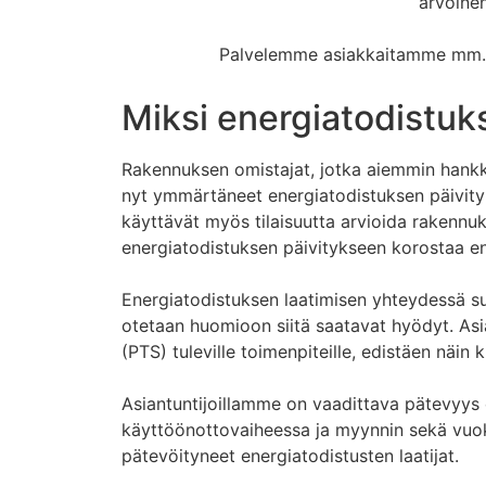
arvoinen
Palvelemme asiakkaitamme mm. H
Miksi energiatodistuks
Rakennuksen omistajat, jotka aiemmin hankki
nyt ymmärtäneet energiatodistuksen päivityk
käyttävät myös tilaisuutta arvioida rakenn
energiatodistuksen päivitykseen korostaa en
Energiatodistuksen laatimisen yhteydessä s
otetaan huomioon siitä saatavat hyödyt. Asi
(PTS) tuleville toimenpiteille, edistäen näin k
Asiantuntijoillamme on vaadittava pätevyys
käyttöönottovaiheessa ja myynnin sekä vuok
pätevöityneet energiatodistusten laatijat.