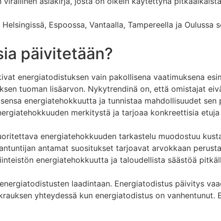
 virallinen asiakirja, josta on oikein käytettynä pitkäaikaist
elsingissä, Espoossa, Vantaalla, Tampereella ja Oulussa 
ia päivitetään?
vat energiatodistuksen vain pakollisena vaatimuksena esim
sen tuoman lisäarvon. Nykytrendinä on, että omistajat eivä
uksensa energiatehokkuutta ja tunnistaa mahdollisuudet se
ergiatehokkuuden merkitystä ja tarjoaa konkreettisia etuja 
uoritettava energiatehokkuuden tarkastelu muodostuu kust
antuntijan antamat suositukset tarjoavat arvokkaan perusta
iinteistön energiatehokkuutta ja taloudellista säästöä pitkäll
 energiatodistusten laadintaan. Energiatodistus päivitys 
rauksen yhteydessä kun energiatodistus on vanhentunut. En