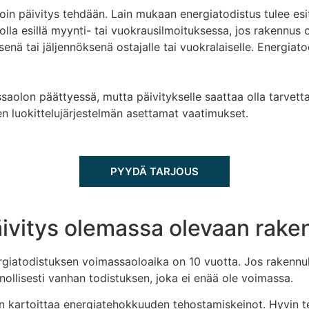
loin päivitys tehdään. Lain mukaan energiatodistus tulee esi
la esillä myynti- tai vuokrausilmoituksessa, jos rakennus 
enä tai jäljennöksenä ostajalle tai vuokralaiselle. Energia
ssaolon päättyessä, mutta päivitykselle saattaa olla tarve
en luokittelujärjestelmän asettamat vaatimukset.
PYYDÄ TARJOUS
äivitys olemassa olevaan rak
giatodistuksen voimassaoloaika on 10 vuotta. Jos rakennukse
nollisesti vanhan todistuksen, joka ei enää ole voimassa.
n kartoittaa energiatehokkuuden tehostamiskeinot. Hyvin teh