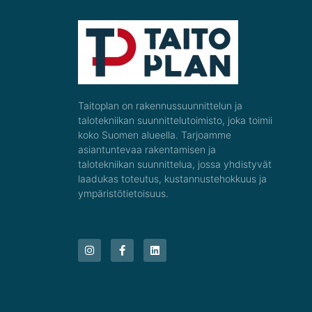
Taitoplan on rakennussuunnittelun ja
talotekniikan suunnittelutoimisto, joka toimii
koko Suomen alueella. Tarjoamme
asiantuntevaa rakentamisen ja
talotekniikan suunnittelua, jossa yhdistyvät
laadukas toteutus, kustannustehokkuus ja
ympäristötietoisuus.