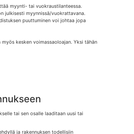
ttää myynti- tai vuokraustilanteessa.
on julkisesti myynnissä/vuokrattavana.
todistuksen puuttuminen voi johtaa jopa
tta myös kesken voimassaoloajan. Yksi tähän
ennukseen
lle tai sen osalle laaditaan uusi tai
dyllä ja rakennuksen todellisiin