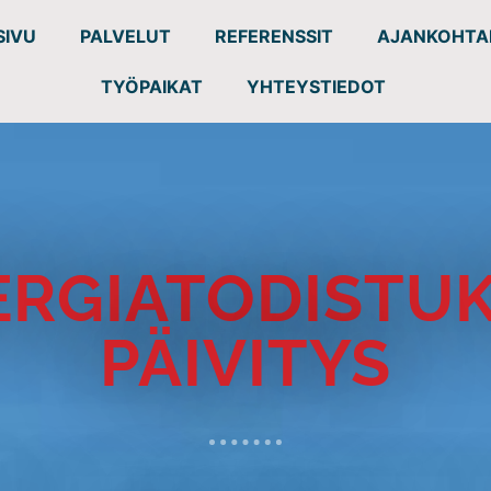
SIVU
PALVELUT
REFERENSSIT
AJANKOHTA
TYÖPAIKAT
YHTEYSTIEDOT
ERGIATODISTU
PÄIVITYS