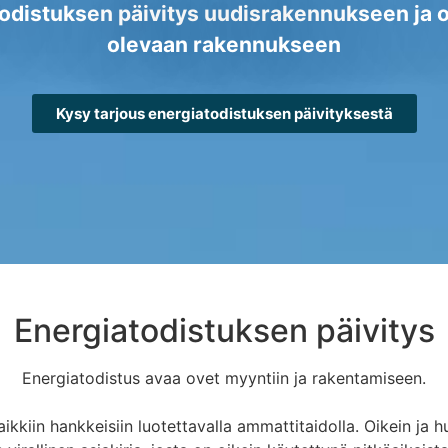
odistuksen päivitys uudisrakennukseen ja
olevaan rakennukseen
Kysy tarjous energiatodistuksen päivityksestä
Energiatodistuksen päivitys
Energiatodistus avaa ovet myyntiin ja rakentamiseen.
kiin hankkeisiin luotettavalla ammattitaidolla. Oikein ja hu