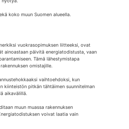
a hyötyä.
sekä koko muun Suomen alueella.
erkiksi vuokrasopimuksen liitteeksi, ovat
t ainoastaan päivitä energiatodistusta, vaan
n parantamiseen. Tämä lähestymistapa
rakennuksen omistajille.
annustehokkaaksi vaihtoehdoksi, kun
n kiinteistön pitkän tähtäimen suunnitelman
ä aikavälillä.
vaaditaan muun muassa rakennuksen
ergiatodistuksen voivat laatia vain