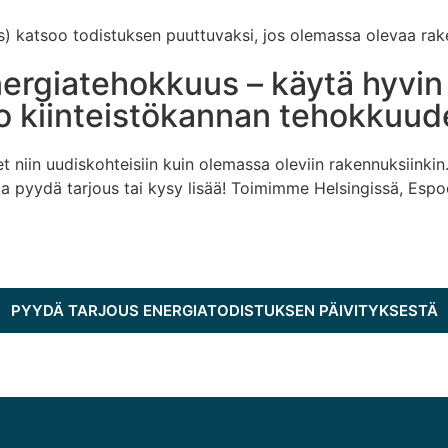
s) katsoo todistuksen puuttuvaksi, jos olemassa olevaa ra
nergiatehokkuus – käytä hyvin
o kiinteistökannan tehokkuud
et niin uudiskohteisiin kuin olemassa oleviin rakennuksiinki
 ja pyydä tarjous tai kysy lisää! Toimimme
Helsingissä, Espo
PYYDÄ TARJOUS ENERGIATODISTUKSEN PÄIVITYKSESTÄ