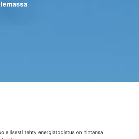
 olemassa
olellisesti tehty energiatodistus on hintansa