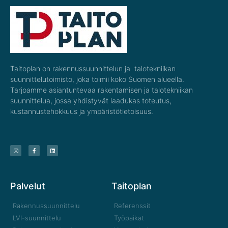
Taitoplan on rakennussuunnittelun ja talotekniikan
suunnittelutoimisto, joka toimii koko Suomen alueella.
Tarjoamme asiantuntevaa rakentamisen ja talotekniikan
suunnittelua, jossa yhdistyvät laadukas toteutus,
kustannustehokkuus ja ympäristötietoisuus.
Palvelut
Taitoplan
Rakennussuunnittelu
Referenssit
LVI-suunnittelu
Työpaikat