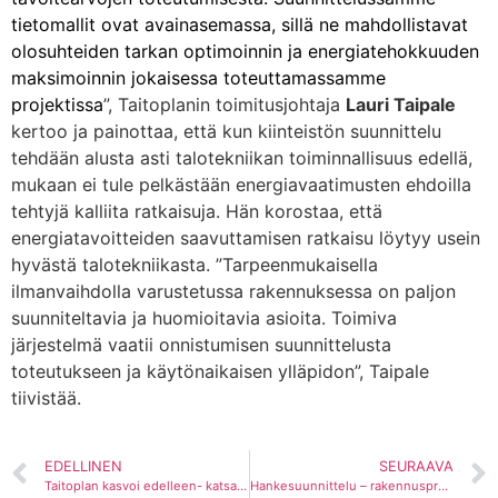
tietomallit ovat avainasemassa, sillä ne mahdollistavat
olosuhteiden tarkan optimoinnin ja energiatehokkuuden
maksimoinnin jokaisessa toteuttamassamme
projektissa
”, Taitoplanin toimitusjohtaja
Lauri Taipale
kertoo ja painottaa, että kun kiinteistön suunnittelu
tehdään alusta asti talotekniikan toiminnallisuus edellä,
mukaan ei tule pelkästään energiavaatimusten ehdoilla
tehtyjä kalliita ratkaisuja. Hän korostaa, että
energiatavoitteiden saavuttamisen ratkaisu löytyy usein
hyvästä talotekniikasta. ”Tarpeenmukaisella
ilmanvaihdolla varustetussa rakennuksessa on paljon
suunniteltavia ja huomioitavia asioita. Toimiva
järjestelmä vaatii onnistumisen suunnittelusta
toteutukseen ja käytönaikaisen ylläpidon”, Taipale
tiivistää.
EDELLINEN
SEURAAVA
Taitoplan kasvoi edelleen- katsaus vuoteen 2022
Hankesuunnittelu – rakennusprojektin kivijalka