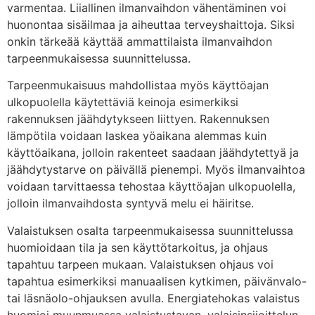
varmentaa. Liiallinen ilmanvaihdon vähentäminen voi
huonontaa sisäilmaa ja aiheuttaa terveyshaittoja. Siksi
onkin tärkeää käyttää ammattilaista ilmanvaihdon
tarpeenmukaisessa suunnittelussa.
Tarpeenmukaisuus mahdollistaa myös käyttöajan
ulkopuolella käytettäviä keinoja esimerkiksi
rakennuksen jäähdytykseen liittyen. Rakennuksen
lämpötila voidaan laskea yöaikana alemmas kuin
käyttöaikana, jolloin rakenteet saadaan jäähdytettyä ja
jäähdytystarve on päivällä pienempi. Myös ilmanvaihtoa
voidaan tarvittaessa tehostaa käyttöajan ulkopuolella,
jolloin ilmanvaihdosta syntyvä melu ei häiritse.
Valaistuksen osalta tarpeenmukaisessa suunnittelussa
huomioidaan tila ja sen käyttötarkoitus, ja ohjaus
tapahtuu tarpeen mukaan. Valaistuksen ohjaus voi
tapahtua esimerkiksi manuaalisen kytkimen, päivänvalo-
tai läsnäolo-ohjauksen avulla. Energiatehokas valaistus
huomioi muunmuassa valaistustavan, valaisinsijoittelun,