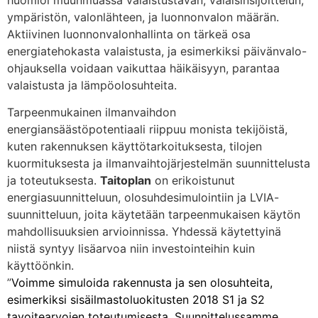
ympäristön, valonlähteen, ja luonnonvalon määrän.
Aktiivinen luonnonvalonhallinta on tärkeä osa
energiatehokasta valaistusta, ja esimerkiksi päivänvalo-
ohjauksella voidaan vaikuttaa häikäisyyn, parantaa
valaistusta ja lämpöolosuhteita.
Tarpeenmukainen ilmanvaihdon
energiansäästöpotentiaali riippuu monista tekijöistä,
kuten rakennuksen käyttötarkoituksesta, tilojen
kuormituksesta ja ilmanvaihtojärjestelmän suunnittelusta
ja toteutuksesta.
Taitoplan
on erikoistunut
energiasuunnitteluun, olosuhdesimulointiin ja LVIA-
suunnitteluun, joita käytetään tarpeenmukaisen käytön
mahdollisuuksien arvioinnissa. Yhdessä käytettyinä
niistä syntyy lisäarvoa niin investointeihin kuin
käyttöönkin.
”
Voimme simuloida rakennusta ja sen olosuhteita,
esimerkiksi sisäilmastoluokitusten 2018 S1 ja S2
tavoitearvojen toteutumisesta. Suunnittelussamme