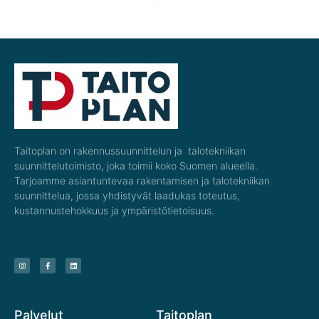
Taitoplan on rakennussuunnittelun ja talotekniikan
suunnittelutoimisto, joka toimii koko Suomen alueella.
Tarjoamme asiantuntevaa rakentamisen ja talotekniikan
suunnittelua, jossa yhdistyvät laadukas toteutus,
kustannustehokkuus ja ympäristötietoisuus.
Palvelut
Taitoplan