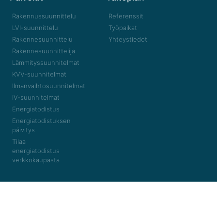
Rakennussuunnittelu
Referenssit
LVI-suunnittelu
Työpaikat
Rakennesuunnittelu
Yhteystiedot
Rakennesuunnittelija
Lämmityssuunnitelmat
KVV-suunnitelmat
Ilmanvaihtosuunnitelmat
IV-suunnitelmat
Energiatodistus
Energiatodistuksen
päivitys
Tilaa
energiatodistus
verkkokaupasta