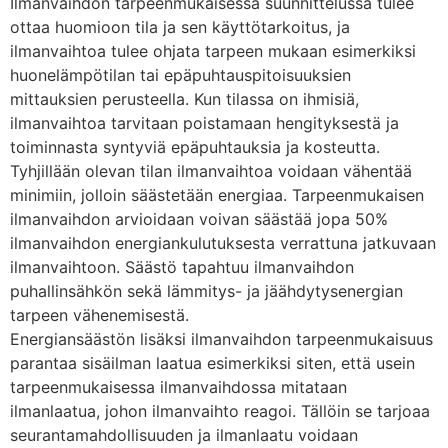
Ilmanvaihdon tarpeenmukaisessa suunnittelussa tulee
ottaa huomioon tila ja sen käyttötarkoitus, ja
ilmanvaihtoa tulee ohjata tarpeen mukaan esimerkiksi
huonelämpötilan tai epäpuhtauspitoisuuksien
mittauksien perusteella. Kun tilassa on ihmisiä,
ilmanvaihtoa tarvitaan poistamaan hengityksestä ja
toiminnasta syntyviä epäpuhtauksia ja kosteutta.
Tyhjillään olevan tilan ilmanvaihtoa voidaan vähentää
minimiin, jolloin säästetään energiaa. Tarpeenmukaisen
ilmanvaihdon arvioidaan voivan säästää jopa 50%
ilmanvaihdon energiankulutuksesta verrattuna jatkuvaan
ilmanvaihtoon. Säästö tapahtuu ilmanvaihdon
puhallinsähkön sekä lämmitys- ja jäähdytysenergian
tarpeen vähenemisestä.
Energiansäästön lisäksi ilmanvaihdon tarpeenmukaisuus
parantaa sisäilman laatua esimerkiksi siten, että usein
tarpeenmukaisessa ilmanvaihdossa mitataan
ilmanlaatua, johon ilmanvaihto reagoi. Tällöin se tarjoaa
seurantamahdollisuuden ja ilmanlaatu voidaan