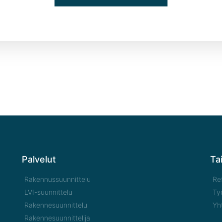
Palvelut
Ta
Rakennussuunnittelu
Re
LVI-suunnittelu
Ty
Rakennesuunnittelu
Yh
Rakennesuunnittelija