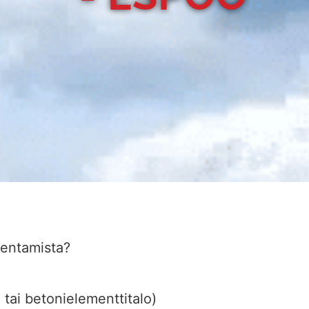
kentamista?
i- tai betonielementtitalo)