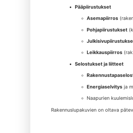
Pääpiirustukset
Asemapiirros
(raken
Pohjapiirustukset
(k
Julkisivupiirustukse
Leikkauspiirros
(rak
Selostukset ja liitteet
Rakennustapaselos
Energiaselvitys
ja m
Naapurien kuulemis
Rakennuslupakuvien on oltava pätevä