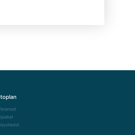
itoplan
ferenssit
öpaikat
teystiedot