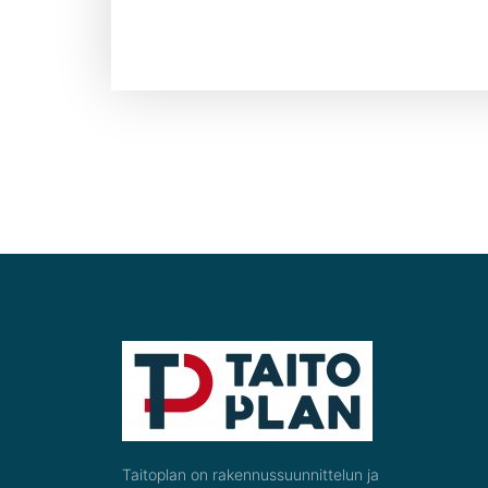
Taitoplan on rakennussuunnittelun ja