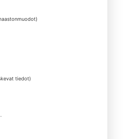
t, maastonmuodot)
skevat tiedot)
.