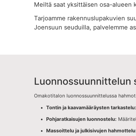
Meiltä saat yksittäisen osa-alueen 
Tarjoamme rakennuslupakuvien suun
Joensuun seuduilla, palvelemme asia
Luonnossuunnittelun s
Omakotitalon luonnossuunnittelussa hahmotel
Tontin ja kaavamääräysten tarkastelu
Pohjaratkaisujen luonnostelu:
Määritel
Massoittelu ja julkisivujen hahmottelu