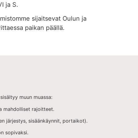
I ja S.
mistomme sijaitsevat Oulun ja
ttaessa paikan päällä.
 sisältyy muun muassa:
mahdolliset rajoitteet.
n järjestys, sisäänkäynnit, portaikot).
n sopivaksi.