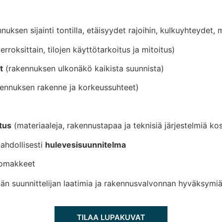
nuksen sijainti tontilla, etäisyydet rajoihin, kulkuyhteyde
erroksittain, tilojen käyttötarkoitus ja mitoitus)
t
(rakennuksen ulkonäkö kaikista suunnista)
ennuksen rakenne ja korkeussuhteet)
tus
(materiaaleja, rakennustapaa ja teknisiä järjestelmiä ko
ahdollisesti
hulevesisuunnitelma
lomakkeet
n suunnittelijan laatimia ja rakennusvalvonnan hyväksymiä
TILAA LUPAKUVAT