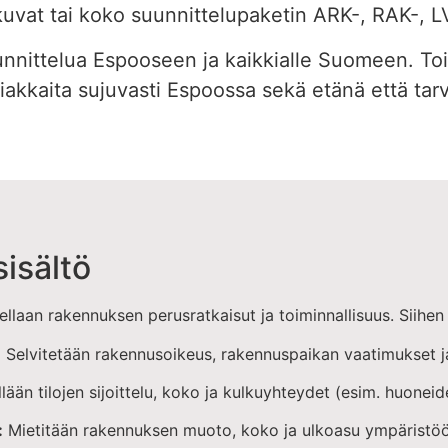
kuvat tai koko suunnittelupaketin ARK-, RAK-, LV
nittelua Espooseen ja kaikkialle Suomeen. Toi
kkaita sujuvasti Espoossa sekä etänä että tarvi
isältö
laan rakennuksen perusratkaisut ja toiminnallisuus. Siihen
:
Selvitetään rakennusoikeus, rakennuspaikan vaatimukset ja 
lään tilojen sijoittelu, koko ja kulkuyhteydet (esim. huoneide
:
Mietitään rakennuksen muoto, koko ja ulkoasu ympäristöö