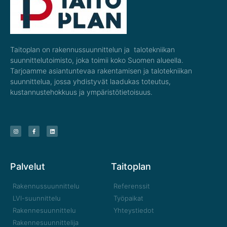
Taitoplan on rakennussuunnittelun ja talotekniikan
suunnittelutoimisto, joka toimii koko Suomen alueella.
Tarjoamme asiantuntevaa rakentamisen ja talotekniikan
suunnittelua, jossa yhdistyvät laadukas toteutus,
kustannustehokkuus ja ympäristötietoisuus.
Palvelut
Taitoplan
Rakennussuunnittelu
Referenssit
LVI-suunnittelu
Työpaikat
Rakennesuunnittelu
Yhteystiedot
Rakennesuunnittelija