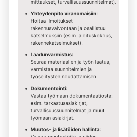
mittaukset, turvallisuussuunnitelmat).
Yhteydenpito viranomaisiin:
Hoitaa ilmoitukset
rakennusvalvontaan ja osallistuu
katselmuksiin (esim. aloituskokous,
rakennekatselmukset).
Laadunvarmistus:
Seuraa materiaalien ja työn laatua,
varmistaa suunnitelmien ja
työselitysten noudattamisen.
Dokumentointi:
Vastaa työmaan dokumentaatiosta:
esim. tarkastusasiakirjat,
turvallisuussuunnitelmat ja muut
työmaan asiakirjat.
Muutos- ja lisätöiden hallinta:
Valvoo muutostöitä ja niiden