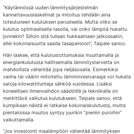
”Käytännössä uuden lämmitysjärjestelmän
kannattavuuslaskelmat ja mitoitus tehdään aina
toteutuneen kulutuksen perusteella. Mutta oliko se
kulutus optimaalisella tasolla, vai onko lämpöä hukattu
jonnekin? Silloin sitä tullaan hukkaamaan jatkossakin,
ellei kokonaisuutta saada tasapainoon”, Taipale sanoo.
Hän laskee, että kulutustottumuksia muuttamalla ja
energiankulutusta hallitsemalla lämmitystarvetta on
mahdollista vähentää jopa neljäsosalla. Esimerkiksi
vanha tai väärin mitoitettu lämminvesivaraaja voi hukata
satoja kilowattitunteja sähköä vuodessa. Lisäksi
koneellisen ilmanvaihdon säädöillä ja tekniikalla on
merkittävä vaikutus kulutukseen. Taipale sanoo, että
kumpikaan näistä ei ratkaise kokonaiskulutusta, mutta
pientaloissa muutos syntyy juurikin ”pieniin puroihin”
vaikuttamalla.
”Jos investointi maalämpöön vähentää lämmityksen