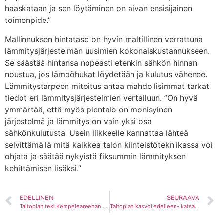
haaskataan ja sen löytäminen on aivan ensisijainen
toimenpide.”
Mallinnuksen hintataso on hyvin maltillinen verrattuna
lämmitysjärjestelmän uusimien kokonaiskustannukseen.
Se säästää hintansa nopeasti etenkin sähkön hinnan
noustua, jos lämpöhukat löydetään ja kulutus vähenee.
Lämmitystarpeen mitoitus antaa mahdollisimmat tarkat
tiedot eri lämmitysjärjestelmien vertailuun. ”On hyvä
ymmärtää, että myös pientalo on monisyinen
järjestelmä ja lämmitys on vain yksi osa
sähkönkulutusta. Usein liikkeelle kannattaa lähteä
selvittämällä mitä kaikkea talon kiinteistötekniikassa voi
ohjata ja säätää nykyistä fiksummin lämmityksen
kehittämisen lisäksi.”
EDELLINEN
SEURAAVA
Taitoplan teki Kempeleareenan urheilutalon LVI-suunnitelmat
Taitoplan kasvoi edelleen- katsaus vuoteen 2022