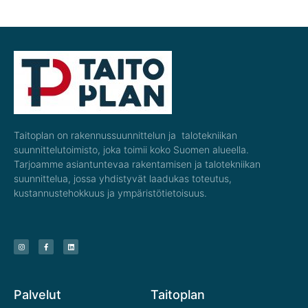
Taitoplan on rakennussuunnittelun ja talotekniikan
suunnittelutoimisto, joka toimii koko Suomen alueella.
Tarjoamme asiantuntevaa rakentamisen ja talotekniikan
suunnittelua, jossa yhdistyvät laadukas toteutus,
kustannustehokkuus ja ympäristötietoisuus.
Palvelut
Taitoplan