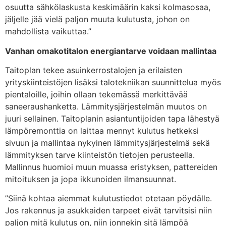
osuutta sähkölaskusta keskimäärin kaksi kolmasosaa,
jäljelle jää vielä paljon muuta kulutusta, johon on
mahdollista vaikuttaa.”
Vanhan omakotitalon energiantarve voidaan mallintaa
Taitoplan tekee asuinkerrostalojen ja erilaisten
yrityskiinteistöjen lisäksi talotekniikan suunnittelua myös
pientaloille, joihin ollaan tekemässä merkittävää
saneeraushanketta. Lämmitysjärjestelmän muutos on
juuri sellainen. Taitoplanin asiantuntijoiden tapa lähestyä
lämpöremonttia on laittaa mennyt kulutus hetkeksi
sivuun ja mallintaa nykyinen lämmitysjärjestelmä sekä
lämmityksen tarve kiinteistön tietojen perusteella.
Mallinnus huomioi muun muassa eristyksen, pattereiden
mitoituksen ja jopa ikkunoiden ilmansuunnat.
”Siinä kohtaa aiemmat kulutustiedot otetaan pöydälle.
Jos rakennus ja asukkaiden tarpeet eivät tarvitsisi niin
paljon mitä kulutus on, niin jonnekin sitä lämpöä